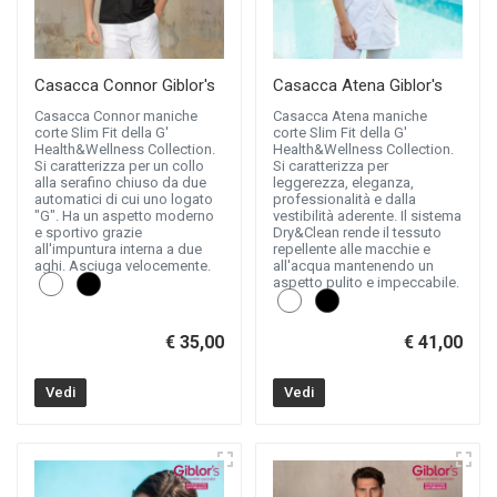
Casacca Connor Giblor's
Casacca Atena Giblor's
Casacca Connor maniche
Casacca Atena maniche
corte Slim Fit della G'
corte Slim Fit della G'
Health&Wellness Collection.
Health&Wellness Collection.
Si caratterizza per un collo
Si caratterizza per
alla serafino chiuso da due
leggerezza, eleganza,
automatici di cui uno logato
professionalità e dalla
"G". Ha un aspetto moderno
vestibilità aderente. Il sistema
e sportivo grazie
Dry&Clean rende il tessuto
all'impuntura interna a due
repellente alle macchie e
aghi. Asciuga velocemente.
all'acqua mantenendo un
aspetto pulito e impeccabile.
€ 35,00
€ 41,00
Vedi
Vedi