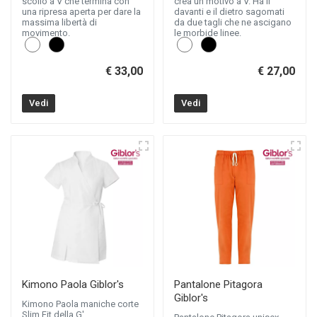
scollo a V che termina con
crea un motivo a V. Ha il
una ripresa aperta per dare la
davanti e il dietro sagomati
massima libertà di
da due tagli che ne ascigano
movimento.
le morbide linee.
€ 33,00
€ 27,00
Vedi
Vedi
Kimono Paola Giblor's
Pantalone Pitagora
Giblor's
Kimono Paola maniche corte
Slim Fit della G'