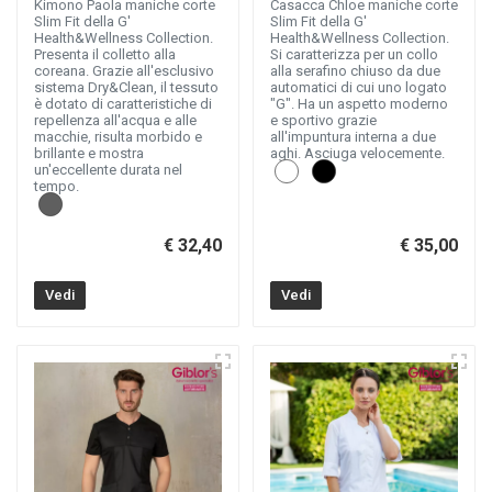
Kimono Paola maniche corte
Casacca Chloe maniche corte
Slim Fit della G'
Slim Fit della G'
Health&Wellness Collection.
Health&Wellness Collection.
Presenta il colletto alla
Si caratterizza per un collo
coreana. Grazie all'esclusivo
alla serafino chiuso da due
sistema Dry&Clean, il tessuto
automatici di cui uno logato
è dotato di caratteristiche di
"G". Ha un aspetto moderno
repellenza all'acqua e alle
e sportivo grazie
macchie, risulta morbido e
all'impuntura interna a due
brillante e mostra
aghi. Asciuga velocemente.
un'eccellente durata nel
tempo.
€ 32,40
€ 35,00
Vedi
Vedi