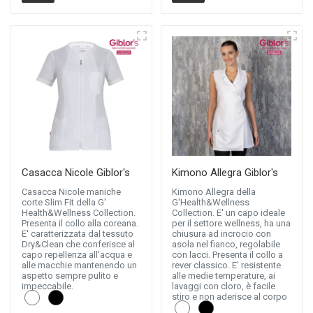
Casacca Nicole Giblor's
Kimono Allegra Giblor's
Casacca Nicole maniche
Kimono Allegra della
corte Slim Fit della G'
G'Health&Wellness
Health&Wellness Collection.
Collection. E' un capo ideale
Presenta il collo alla coreana.
per il settore wellness, ha una
E' caratterizzata dal tessuto
chiusura ad incrocio con
Dry&Clean che conferisce al
asola nel fianco, regolabile
capo repellenza all'acqua e
con lacci. Presenta il collo a
alle macchie mantenendo un
rever classico. E' resistente
aspetto sempre pulito e
alle medie temperature, ai
impeccabile.
lavaggi con cloro, è facile
stiro e non aderisce al corpo