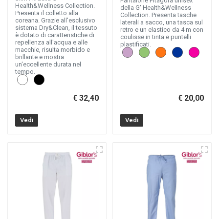
Pantalone Pitagora unisex
Health&Wellness Collection.
della G' Health&Wellness
Presenta il colletto alla
Collection. Presenta tasche
coreana. Grazie all'esclusivo
laterali a sacco, una tasca sul
sistema Dry&Clean, il tessuto
retro e un elastico da 4 m con
è dotato di caratteristiche di
coulisse in tinta e puntelli
repellenza all'acqua e alle
plastificati.
macchie, risulta morbido e
brillante e mostra
un'eccellente durata nel
tempo.
€ 32,40
€ 20,00
Vedi
Vedi