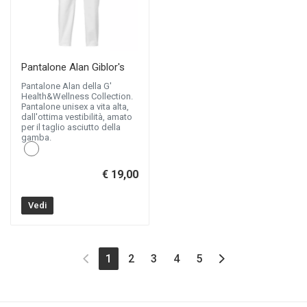
Pantalone Alan Giblor's
Pantalone Alan della G'
Health&Wellness Collection.
Pantalone unisex a vita alta,
dall'ottima vestibilità, amato
per il taglio asciutto della
gamba.
€ 19,00
Vedi
(current)
1
2
3
4
5