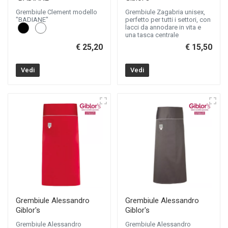
Grembiule Clement modello
Grembiule Zagabria unisex,
"BADIANE"
perfetto per tutti i settori, con
lacci da annodare in vita e
una tasca centrale
€ 25,20
€ 15,50
Vedi
Vedi
Grembiule Alessandro
Grembiule Alessandro
Giblor's
Giblor's
Grembiule Alessandro
Grembiule Alessandro