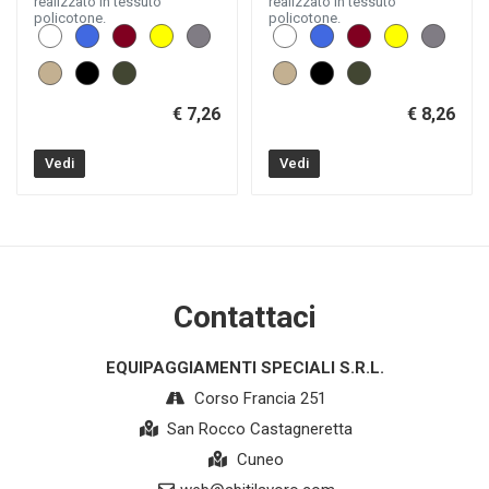
realizzato in tessuto
realizzato in tessuto
policotone.
policotone.
€ 7,26
€ 8,26
Vedi
Vedi
Contattaci
EQUIPAGGIAMENTI SPECIALI S.R.L.
Corso Francia 251
San Rocco Castagneretta
Cuneo