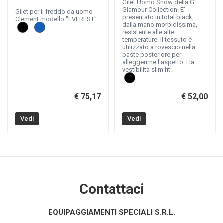
Gilet Uomo Snow della G'
Glamour Collection. E'
Gilet per il freddo da uomo
presentato in total black,
Clement modello "EVEREST"
dalla mano morbidissima,
resistente alle alte
temperature. Il tessuto è
utilizzato a rovescio nella
paste posteriore per
alleggerirne l'aspetto. Ha
vestibilità slim fit.
€ 75,17
€ 52,00
Vedi
Vedi
Contattaci
EQUIPAGGIAMENTI SPECIALI S.R.L.