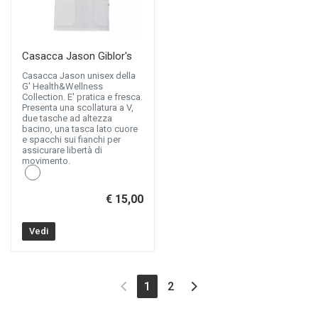
Casacca Jason Giblor's
Casacca Jason unisex della
G' Health&Wellness
Collection. E' pratica e fresca.
Presenta una scollatura a V,
due tasche ad altezza
bacino, una tasca lato cuore
e spacchi sui fianchi per
assicurare libertà di
movimento.
€ 15,00
Vedi
(current)
1
2