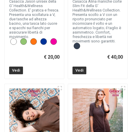
Casacca Jason unisex della
Casacca Alina maniche corte
G' Health&Wellness
Slim Fit della G'
Collection. E' pratica e fresca.
Health&Wellness Collection.
Presenta una scollatura a V,
Presenta scollo a V con un
due tasche ad altezza
riporto pronunciato per
bacino, una tasca lato cuore
incorniciare il volto e un
e spacchi sui fianchi per
automatico logato; il taglio è
assicurare libertà di
asimmetrico. Comfort,
movimento.
freschezza e libertà nei
movimenti sono garantiti.
€ 20,00
€ 40,00
Vedi
Vedi