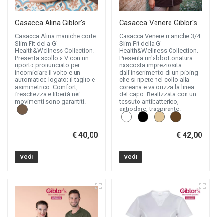
Casacca Alina Giblor's
Casacca Venere Giblor's
Casacca Alina maniche corte
Casacca Venere maniche 3/4
Slim Fit della G'
Slim Fit della G'
Health&Wellness Collection.
Health&Wellness Collection.
Presenta scollo a V con un
Presenta un'abbottonatura
riporto pronunciato per
nascosta impreziosita
incorniciare il volto e un
dall'inserimento di un piping
automatico logato; il taglio è
che si ripete nel collo alla
asimmetrico. Comfort,
coreana e valorizza la linea
freschezza e libertà nei
del capo. Realizzata con un
movimenti sono garantiti.
tessuto antibatterico,
antiodore, traspirante.
€ 40,00
€ 42,00
Vedi
Vedi