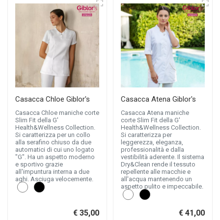
Casacca Chloe Giblor's
Casacca Atena Giblor's
Casacca Chloe maniche corte
Casacca Atena maniche
Slim Fit della G'
corte Slim Fit della G'
Health&Wellness Collection.
Health&Wellness Collection.
Si caratterizza per un collo
Si caratterizza per
alla serafino chiuso da due
leggerezza, eleganza,
automatici di cui uno logato
professionalità e dalla
"G". Ha un aspetto moderno
vestibilità aderente. Il sistema
e sportivo grazie
Dry&Clean rende il tessuto
all'impuntura interna a due
repellente alle macchie e
aghi. Asciuga velocemente.
all'acqua mantenendo un
aspetto pulito e impeccabile.
€ 35,00
€ 41,00