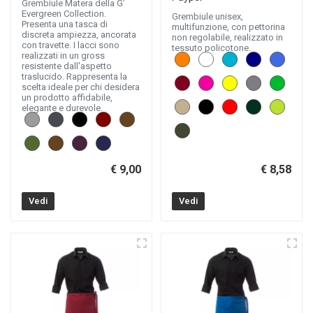
Grembiule Matera della G’
Evergreen Collection.
Grembiule unisex,
Presenta una tasca di
multifunzione, con pettorina
discreta ampiezza, ancorata
non regolabile, realizzato in
con travette. I lacci sono
tessuto policotone.
realizzati in un gross
resistente dall'aspetto
traslucido. Rappresenta la
scelta ideale per chi desidera
un prodotto affidabile,
elegante e durevole.
€ 9,00
€ 8,58
Vedi
Vedi