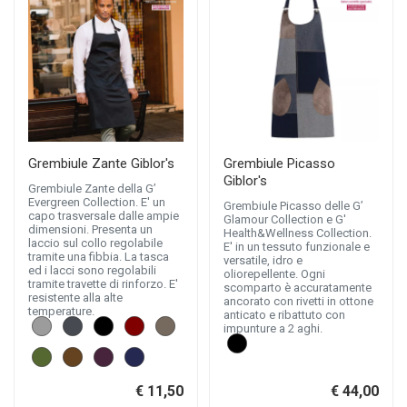
Grembiule Zante Giblor's
Grembiule Picasso
Giblor's
Grembiule Zante della G’
Evergreen Collection. E' un
Grembiule Picasso delle G’
capo trasversale dalle ampie
Glamour Collection e G'
dimensioni. Presenta un
Health&Wellness Collection.
laccio sul collo regolabile
E' in un tessuto funzionale e
tramite una fibbia. La tasca
versatile, idro e
ed i lacci sono regolabili
oliorepellente. Ogni
tramite travette di rinforzo. E'
scomparto è accuratamente
resistente alla alte
ancorato con rivetti in ottone
temperature.
anticato e ribattuto con
impunture a 2 aghi.
€ 11,50
€ 44,00