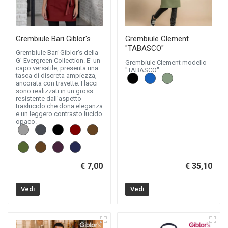
Grembiule Bari Giblor's
Grembiule Clement
"TABASCO"
Grembiule Bari Giblor's della
G’ Evergreen Collection. E' un
Grembiule Clement modello
capo versatile, presenta una
"TABASCO"
tasca di discreta ampiezza,
ancorata con travette. I lacci
sono realizzati in un gross
resistente dall'aspetto
traslucido che dona eleganza
e un leggero contrasto lucido
opaco.
€ 7,00
€ 35,10
Vedi
Vedi