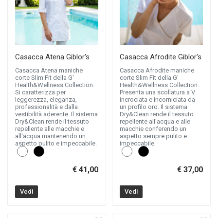
Casacca Atena Giblor's
Casacca Afrodite Giblor's
Casacca Atena maniche
Casacca Afrodite maniche
corte Slim Fit della G'
corte Slim Fit della G'
Health&Wellness Collection.
Health&Wellness Collection.
Si caratterizza per
Presenta una scollatura a V
leggerezza, eleganza,
incrociata e incorniciata da
professionalità e dalla
un profilo oro. Il sistema
vestibilità aderente. Il sistema
Dry&Clean rende il tessuto
Dry&Clean rende il tessuto
repellente all'acqua e alle
repellente alle macchie e
macchie conferendo un
all'acqua mantenendo un
aspetto sempre pulito e
aspetto pulito e impeccabile.
impeccabile.
€ 41,00
€ 37,00
Vedi
Vedi