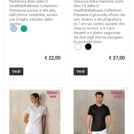
Pantalone Alan della G'
Casacca Erika maniche corte
Health&Wellness Collection.
Slim Fit della G'
Pantalone unisex a vita alta,
Health&Wellness Collection.
dall'ottima vestibilità, amato
Presenta il girocollo rifinito da
per il taglio asciutto della
uno sbieco e da un'apertura
gamba.
di 7 cm sul centro davanti che
crea un motivo a V. Ha il
davanti e il dietro sagomati
da due tagli che ne ascigano
le morbide linee.
€ 22,00
€ 27,00
Vedi
Vedi