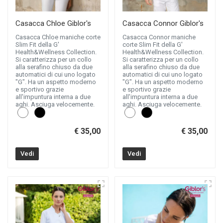
Casacca Chloe Giblor's
Casacca Connor Giblor's
Casacca Chloe maniche corte
Casacca Connor maniche
Slim Fit della G'
corte Slim Fit della G'
Health&Wellness Collection.
Health&Wellness Collection.
Si caratterizza per un collo
Si caratterizza per un collo
alla serafino chiuso da due
alla serafino chiuso da due
automatici di cui uno logato
automatici di cui uno logato
"G". Ha un aspetto moderno
"G". Ha un aspetto moderno
e sportivo grazie
e sportivo grazie
all'impuntura interna a due
all'impuntura interna a due
aghi. Asciuga velocemente.
aghi. Asciuga velocemente.
€ 35,00
€ 35,00
Vedi
Vedi