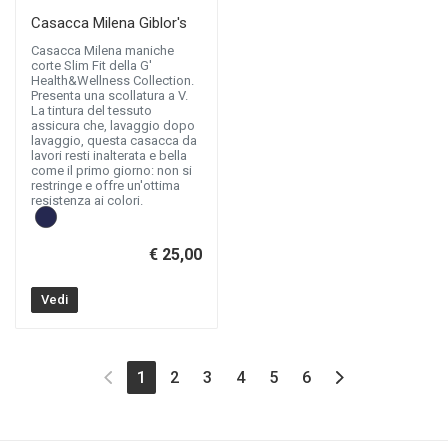
Casacca Milena Giblor's
Casacca Milena maniche
corte Slim Fit della G'
Health&Wellness Collection.
Presenta una scollatura a V.
La tintura del tessuto
assicura che, lavaggio dopo
lavaggio, questa casacca da
lavori resti inalterata e bella
come il primo giorno: non si
restringe e offre un'ottima
resistenza ai colori.
€ 25,00
Vedi
(current)
1
2
3
4
5
6