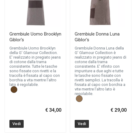
Grembiule Uomo Brooklyn
Grembiule Donna Luna
Giblor's
Giblor's
Grembiule Uomo Brooklyn
Grembiule Donna Luna della
della G’ Glamour Collection.
G' Glamour Collection è
E' realizzato in pregiato jeans
realizzato in pregiato jeans di
di cotone dalla trama
cotone dalla trama
consistente. Tutte le tasche
consistente. E' rifinito con
sono fissate con rivetti e la
impunture a due aghi e tutte
tracolla è fissata al capo con
le tasche sono fissate con
borchia a vita mentre l'altro
rivetti semplici. La tracolla è
lato è regolabile.
fissata al capo con borchia a
vite mentre l'altro lato è
regolabile.
€ 34,00
€ 29,00
Vedi
Vedi