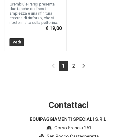
Grembiule Parigi presenta
due tasche di discreta
ampiezza e una rifinitura
esterna di rinforzo, che si
ripete in alto sulla pettorina.
€ 19,00
Vedi
(current)
1
2
Contattaci
EQUIPAGGIAMENTI SPECIALI S.R.L.
Corso Francia 251
San Rocco Castagneretta