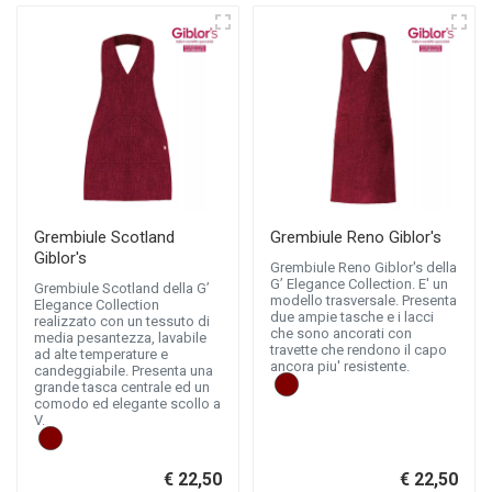
Grembiule Scotland
Grembiule Reno Giblor's
Giblor's
Grembiule Reno Giblor's della
G’ Elegance Collection. E' un
Grembiule Scotland della G’
modello trasversale. Presenta
Elegance Collection
due ampie tasche e i lacci
realizzato con un tessuto di
che sono ancorati con
media pesantezza, lavabile
travette che rendono il capo
ad alte temperature e
ancora piu' resistente.
candeggiabile. Presenta una
grande tasca centrale ed un
comodo ed elegante scollo a
V.
€ 22,50
€ 22,50