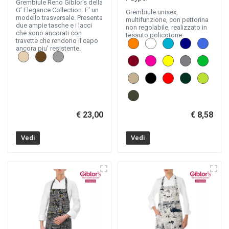
Grembiule Reno Giblor's della
G’ Elegance Collection. E' un
Grembiule unisex,
modello trasversale. Presenta
multifunzione, con pettorina
due ampie tasche e i lacci
non regolabile, realizzato in
che sono ancorati con
tessuto policotone.
travette che rendono il capo
ancora piu' resistente.
€ 23,00
€ 8,58
Vedi
Vedi