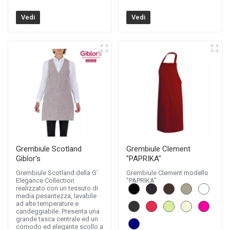
Vedi
Vedi
Grembiule Scotland
Grembiule Clement
Giblor's
"PAPRIKA"
Grembiule Scotland della G’
Grembiule Clement modello
Elegance Collection
"PAPRIKA"
realizzato con un tessuto di
media pesantezza, lavabile
ad alte temperature e
candeggiabile. Presenta una
grande tasca centrale ed un
comodo ed elegante scollo a