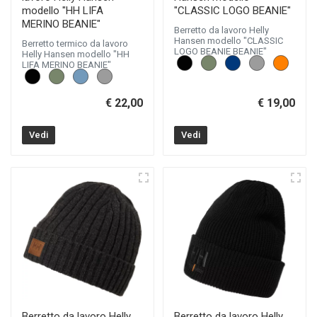
modello "HH LIFA
"CLASSIC LOGO BEANIE"
MERINO BEANIE"
Berretto da lavoro Helly
Hansen modello "CLASSIC
Berretto termico da lavoro
LOGO BEANIE BEANIE"
Helly Hansen modello "HH
LIFA MERINO BEANIE"
€ 22,00
€ 19,00
Vedi
Vedi
Berretto da lavoro Helly
Berretto da lavoro Helly