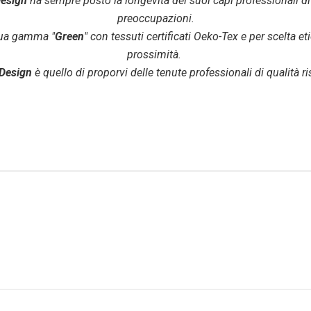
Design
ha sempre posto la longevità dei suoi capi professionali di
preoccupazioni.
sua gamma "
Green
" con tessuti certificati Oeko-Tex e per scelta e
prossimità.
Design
è quello di proporvi delle tenute professionali di qualità r