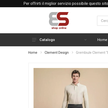
Per offrirti il miglior servizio possibile questo si
Telefono
Mail
Home
Catalogo
Linea cuochi
Home
Clement Design
Grembiule Clement 
Medicale
Reception - Sala - Bar
Estetica e Benessere
Industria - artigianato - edilizia
Guanti
Calzature