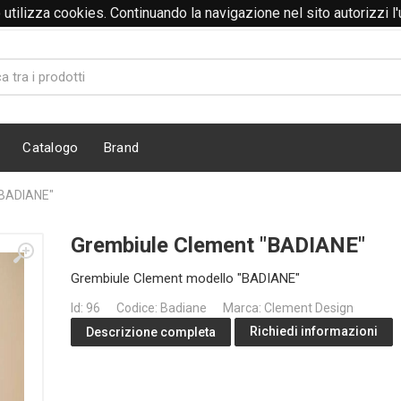
to utilizza cookies. Continuando la navigazione nel sito autorizzi l
Catalogo
Brand
"BADIANE"
Grembiule Clement "BADIANE"
Grembiule Clement modello "BADIANE"
Id: 96
Codice: Badiane
Marca: Clement Design
Richiedi informazioni
Descrizione completa