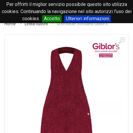
Per offrirti il miglior servizio possibile questo sito utilizza
0
cookies. Continuando la navigazione nel sito autorizzi l'uso dei
cookies.
Accetto
Ulteriori informazioni
Home
Linea cuochi
Grembiule Scotland Giblor's