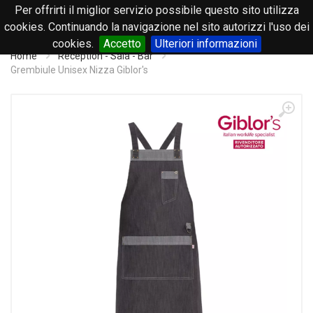
Per offrirti il miglior servizio possibile questo sito utilizza
0
cookies. Continuando la navigazione nel sito autorizzi l'uso dei
cookies.
Accetto
Ulteriori informazioni
Home
Reception - Sala - Bar
Grembiule Unisex Nizza Giblor's