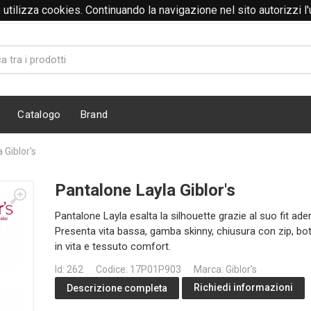
to utilizza cookies. Continuando la navigazione nel sito autorizzi l
Catalogo
Brand
 Giblor's
Pantalone Layla Giblor's
Pantalone Layla esalta la silhouette grazie al suo fit ade
Presenta vita bassa, gamba skinny, chiusura con zip, bo
in vita e tessuto comfort.
Id: 262
Codice: 17P01P903
Marca: Giblor's
Richiedi informazioni
Descrizione completa