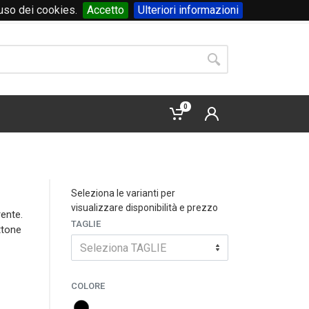
'uso dei cookies.
Accetto
Ulteriori informazioni
Accedi
o
registrati
0
Seleziona le varianti per
visualizzare disponibilità e prezzo
rente.
TAGLIE
ttone
Seleziona TAGLIE
COLORE