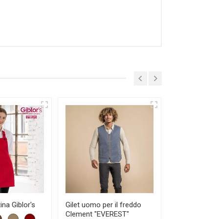
Grembiule Ore
ina Giblor's
Gilet uomo per il freddo
Clement "EVEREST"