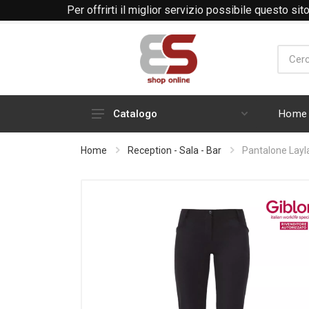
Per offrirti il miglior servizio possibile questo si
Telefono
Mail
Home
Catalogo
Linea cuochi
Home
Reception - Sala - Bar
Pantalone Layla
Medicale
Reception - Sala - Bar
Estetica e Benessere
Industria - artigianato - edilizia
Guanti
Calzature