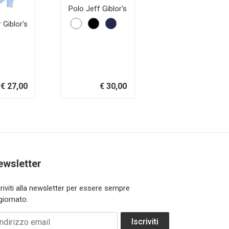
Polo Jeff Giblor's
 Giblor's
Polo uomo ma
da sala Clem
€ 27,00
€ 30,00
ewsletter
criviti alla newsletter per essere sempre
giornato.
dirizzo email
Iscriviti