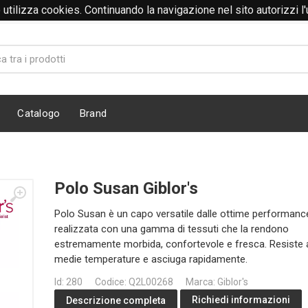
to utilizza cookies. Continuando la navigazione nel sito autorizzi l
Catalogo
Brand
Polo Susan Giblor's
Polo Susan è un capo versatile dalle ottime performance
realizzata con una gamma di tessuti che la rendono
estremamente morbida, confortevole e fresca. Resiste a
medie temperature e asciuga rapidamente.
Id: 280
Codice: Q2L00268
Marca: Giblor's
Richiedi informazioni
Descrizione completa