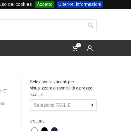
'uso dei cookies.
Accetto
Ulteriori informazioni
Accedi
o
registrati
0
Seleziona le varianti per
visualizzare disponibilità e prezzo
. E'
TAGLIE
lle
Seleziona TAGLIE
COLORE