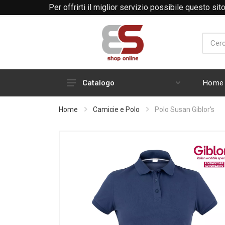
Per offrirti il miglior servizio possibile questo si
Telefono
Mail
Home
Catalogo
Linea cuochi
Home
Camicie e Polo
Polo Susan Giblor's
Medicale
Reception - Sala - Bar
Estetica e Benessere
Industria - artigianato - edilizia
Guanti
Calzature