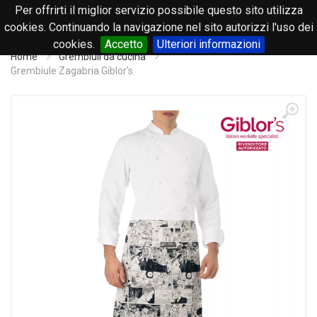
Per offrirti il miglior servizio possibile questo sito utilizza
0
cookies. Continuando la navigazione nel sito autorizzi l'uso dei
cookies.
Accetto
Ulteriori informazioni
Home
Grembiuli da cucina
Grembiule Zagabria Giblor's