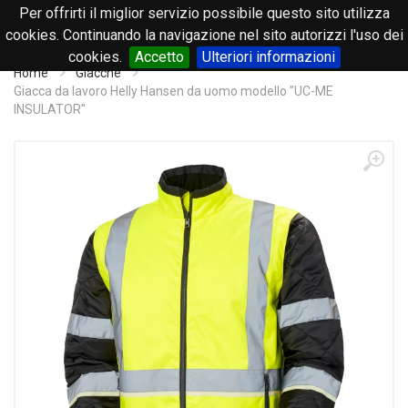
Per offrirti il miglior servizio possibile questo sito utilizza
0
cookies. Continuando la navigazione nel sito autorizzi l'uso dei
cookies.
Accetto
Ulteriori informazioni
Home
Giacche
Giacca da lavoro Helly Hansen da uomo modello "UC-ME
INSULATOR"