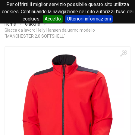
Per offrirti il miglior servizio possibile questo sito utilizza
0
cookies. Continuando la navigazione nel sito autorizzi l'uso dei
cookies.
Accetto
Ulteriori informazioni
Home
Giacche
Giacca da lavoro Helly Hansen da uomo modello
"MANCHESTER 2.0 SOFTSHELL"